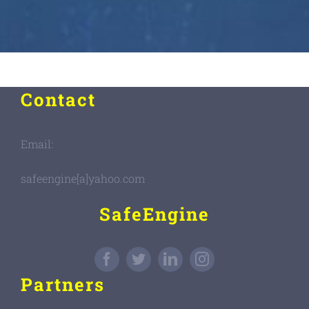
Contact
Email:
safeengine[a]yahoo.com
SafeEngine
Partners