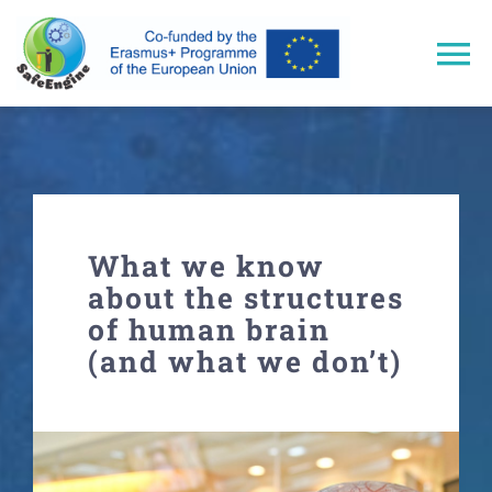
Skip
to
To
content
Na
Home
Approach
What we know
Trainings
about the structures
of human brain
(and what we don’t)
Results
Events & Dissemination