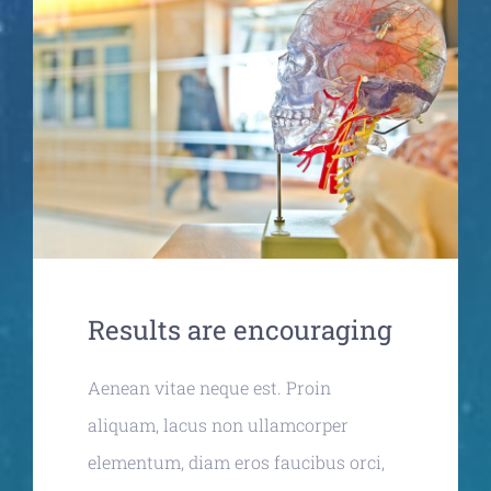
Partnership
Contact-us
Results are encouraging
Aenean vitae neque est. Proin
aliquam, lacus non ullamcorper
elementum, diam eros faucibus orci,