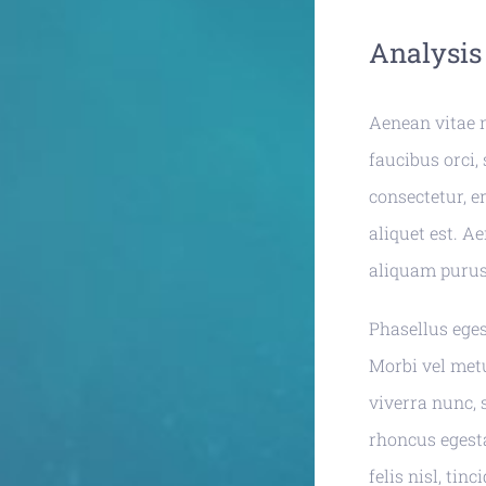
Analysis 
Aenean vitae 
faucibus orci, 
consectetur, e
aliquet est. A
aliquam purus 
Phasellus egest
Morbi vel met
viverra nunc, 
rhoncus egesta
felis nisl, ti