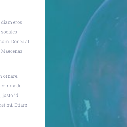
 diam eros
c sodales
psum. Donec at
e. Maecenas
in ornare.
nc commodo
 justo id
met mi. Etiam