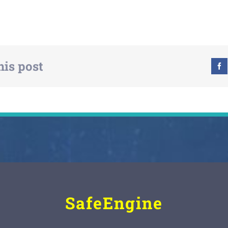
his post
SafeEngine