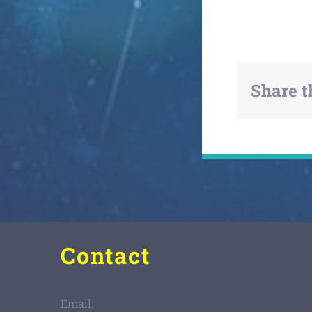
Share t
Contact
Email: