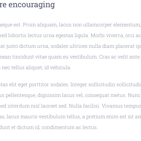
are encouraging
neque est. Proin aliquam, lacus non ullamcorper elementum,
sed lobortis lectus urna egestas ligula. Morbi viverra, orci a
rat justo dictum urna, sodales ultrices nulla diam placerat i
enean tincidunt vitae quam eu vestibulum. Cras ac velit ant
nec tellus aliquet, id vehicula.
as elit eget porttitor sodales. Integer sollicitudin sollicitud
us pellentesque, dignissim lacus vel, consequat metus. Nu
sed interdum nisl laoreet sed. Nulla facilisi. Vivamus tempus,
s, lacus mauris vestibulum tellus, a pretium enim est sit a
ncidunt et dictum id, condimentum ac lectus.