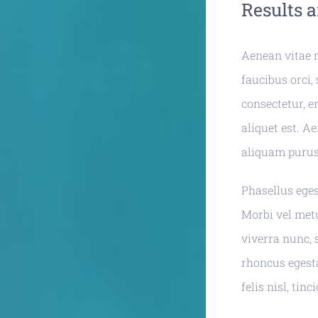
Results 
Aenean vitae 
faucibus orci, 
consectetur, e
aliquet est. A
aliquam purus 
Phasellus egest
Morbi vel met
viverra nunc, 
rhoncus egesta
felis nisl, ti