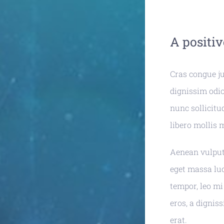
A positiv
Cras congue ju
dignissim odio
nunc sollicitu
libero mollis 
Aenean vulputa
eget massa luct
tempor, leo mi
eros, a dignis
erat.