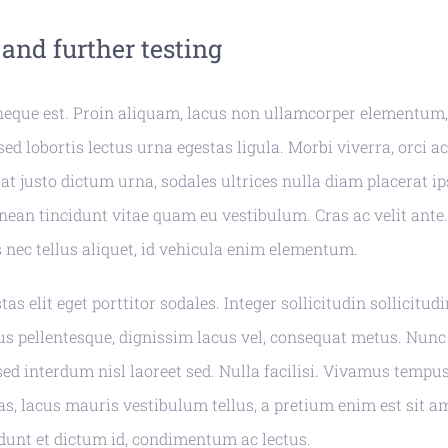
and further testing
neque est. Proin aliquam, lacus non ullamcorper elementum,
sed lobortis lectus urna egestas ligula. Morbi viverra, orci a
rat justo dictum urna, sodales ultrices nulla diam placerat i
enean tincidunt vitae quam eu vestibulum. Cras ac velit ant
nec tellus aliquet, id vehicula enim elementum.
as elit eget porttitor sodales. Integer sollicitudin sollicitud
us pellentesque, dignissim lacus vel, consequat metus. Nu
sed interdum nisl laoreet sed. Nulla facilisi. Vivamus tempus,
s, lacus mauris vestibulum tellus, a pretium enim est sit a
ncidunt et dictum id, condimentum ac lectus.