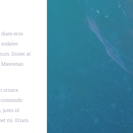
 diam eros
c sodales
psum. Donec at
e. Maecenas
in ornare.
nc commodo
 justo id
met mi. Etiam