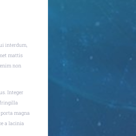
dui interdum,
amet mattis
n enim non
us. Integer
fringilla
ue porta magna
e a lacinia