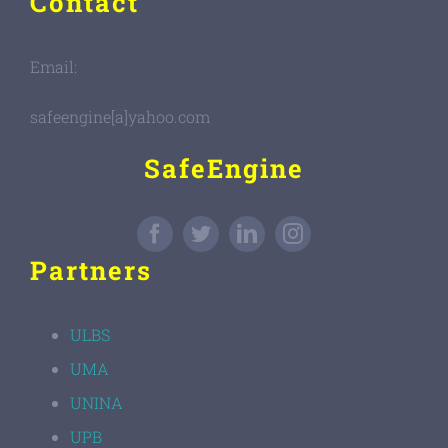
Contact
Email:
safeengine[a]yahoo.com
SafeEngine
Partners
ULBS
UMA
UNINA
UPB