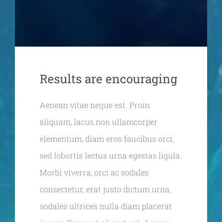
Results are encouraging
Aenean vitae neque est. Proin
aliquam, lacus non ullamcorper
elementum, diam eros faucibus orci,
sed lobortis lectus urna egestas ligula.
Morbi viverra, orci ac sodales
consectetur, erat justo dictum urna,
sodales ultrices nulla diam placerat