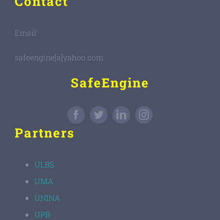
Contact
Email:
safeengine[a]yahoo.com
SafeEngine
Partners
ULBS
UMA
UNINA
UPB